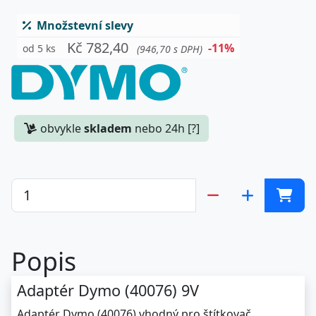
Množstevní slevy
Kč 782,40
-11%
od 5 ks
(946,70 s DPH)
obvykle
skladem
nebo 24h [?]
Popis
Adaptér Dymo (40076) 9V
Adaptér Dymo (40076) vhodný pro štítkovač