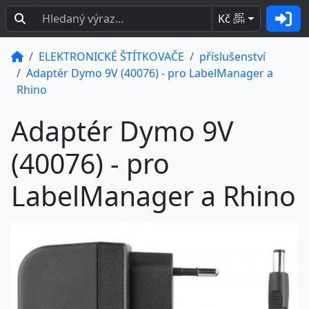
Kč
BEZ
DPH
ELEKTRONICKÉ ŠTÍTKOVAČE
příslušenství
Adaptér Dymo 9V (40076) - pro LabelManager a
Rhino
Adaptér Dymo 9V
(40076) - pro
LabelManager a Rhino