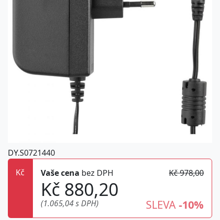
DY.S0721440
Kč
Vaše cena
bez DPH
Kč 978,00
Kč 880,20
SLEVA
-10%
(1.065,04 s DPH)