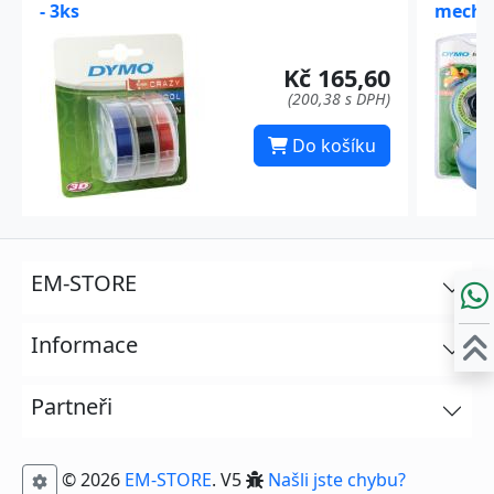
- 3ks
mechan
Kč 165,60
(200,38 s DPH)
Do košíku
EM-STORE
Informace
Partneři
© 2026
EM-STORE
. V5
Našli jste chybu?