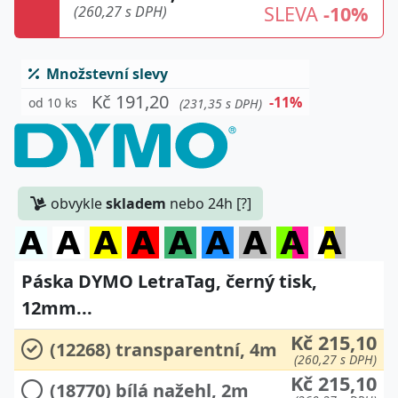
SLEVA
-10%
(260,27 s DPH)
Množstevní slevy
Kč 191,20
-11%
od 10 ks
(231,35 s DPH)
obvykle
skladem
nebo 24h [?]
Páska DYMO LetraTag, černý tisk,
12mm...
Kč 215,10
(12268) transparentní, 4m
(260,27 s DPH)
Kč 215,10
(18770) bílá nažehl, 2m