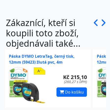
Zákaznící, kteří si
koupili toto zboží,
objednávali také...
Páska DYMO LetraTag, černý tisk,
Páska 
12mm (59423) žlutá pvc, 4m
12mm (
Kč 215,10
(260,27 s DPH)
Do košíku