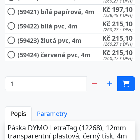
(260,27 s DPH)
Kč 197,10
(59421) bílá papírová, 4m
(238,49 s DPH)
Kč 215,10
(59422) bílá pvc, 4m
(260,27 s DPH)
Kč 215,10
(59423) žlutá pvc, 4m
(260,27 s DPH)
Kč 215,10
(59424) červená pvc, 4m
(260,27 s DPH)
Kč 215,10
(59425) zelená pvc, 4m
(260,27 s DPH)
Kč 215,10
(59426) modrá pvc, 4m
(260,27 s DPH)
Kč 242,10
(59429) stříbrná metal, 4m
(292,94 s DPH)
NEON růžová+zelená pvc,
Kč 288,00
Popis
Parametry
4m
(348,48 s DPH)
Kč 471,60
Páska DYMO LetraTag (12268), 12mm
(91241) sada 3ks
(570,64 s DPH)
transparentní plastová, černý tisk, 4m