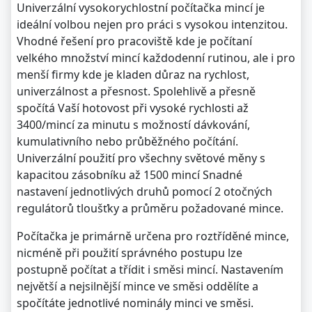
Univerzální vysokorychlostní počítačka mincí je
ideální volbou nejen pro práci s vysokou intenzitou.
Vhodné řešení pro pracoviště kde je počítaní
velkého množství mincí každodenní rutinou, ale i pro
menší firmy kde je kladen důraz na rychlost,
univerzálnost a přesnost. Spolehlivě a přesně
spočítá Vaší hotovost při vysoké rychlosti až
3400/mincí za minutu s možností dávkování,
kumulativního nebo průběžného počítání.
Univerzální použití pro všechny světové měny s
kapacitou zásobníku až 1500 mincí Snadné
nastavení jednotlivých druhů pomocí 2 otočných
regulátorů tloušťky a průměru požadované mince.
Počítačka je primárně určena pro roztříděné mince,
nicméně při použití správného postupu lze
postupně počítat a třídit i směsi mincí. Nastavením
největší a nejsilnější mince ve směsi oddělíte a
spočítáte jednotlivé nominály minci ve směsi.