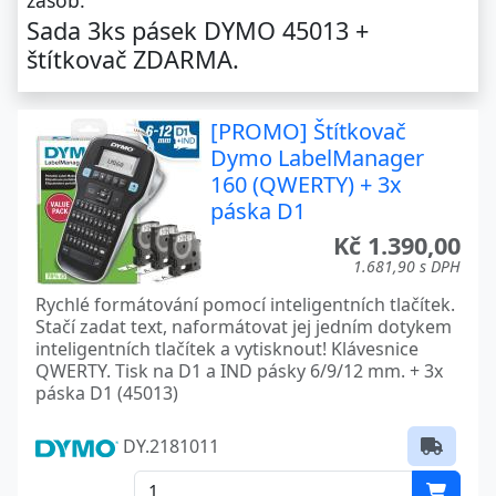
zásob.
Sada 3ks pásek DYMO 45013 +
štítkovač ZDARMA.
[PROMO] Štítkovač
Dymo LabelManager
160 (QWERTY) + 3x
páska D1
Kč 1.390,00
1.681,90 s DPH
Rychlé formátování pomocí inteligentních tlačítek.
Stačí zadat text, naformátovat jej jedním dotykem
inteligentních tlačítek a vytisknout! Klávesnice
QWERTY. Tisk na D1 a IND pásky 6/9/12 mm. + 3x
páska D1 (45013)
DY.2181011