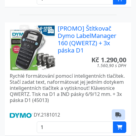
[PROMO] Štítkovač
Dymo LabelManager
160 (QWERTZ) + 3x
páska D1
Kč 1.290,00
1.560,90 s DPH
Rychlé formátování pomocí inteligentních tlačítek.
Stačí zadat text, naformátovat jej jedním dotykem
inteligentních tlačítek a vytisknout! Klávesnice
QWERTZ. Tisk na D1 a IND pásky 6/9/12 mm. + 3x
páska D1 (45013)
DY.2181012